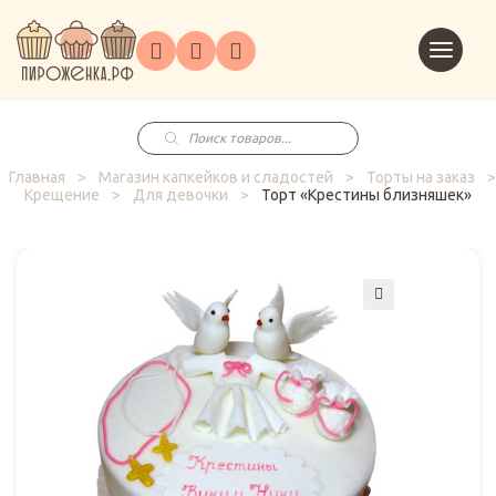
Торты
Перейт
Корпоративным
О
Главная
Каталог
на
Праздники
Доставка
в
клиентам
нас
корзин
заказ
Поиск
товаров
Главная
>
Магазин капкейков и сладостей
>
Торты на заказ
>
Крещение
>
Для девочки
>
Торт «Крестины близняшек»