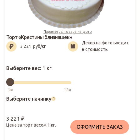
Параметры товара на фото
Торт «Крестины близняшек»
Декор на фото входит
3 221
₽
3 221
руб/кг
в стоимость
Выберите вес:
1 кг
Выберите начинку
3 221
₽
Цена за торт весом
1
кг.
ОФОРМИТЬ ЗАКАЗ