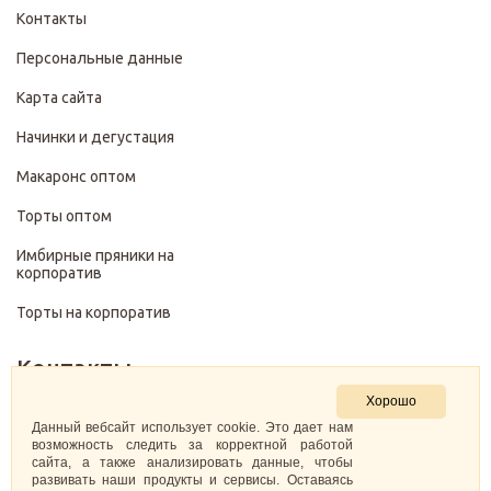
Контакты
Персональные данные
Карта сайта
Начинки и дегустация
Макаронс оптом
Торты оптом
Имбирные пряники на
корпоратив
Торты на корпоратив
Контакты
Хорошо
+7 (499) 322-28-29
Данный вебсайт использует cookie. Это дает нам
возможность следить за корректной работой
сайта, а также анализировать данные, чтобы
pirojenka.rf@gmail.com
развивать наши продукты и сервисы. Оставаясь