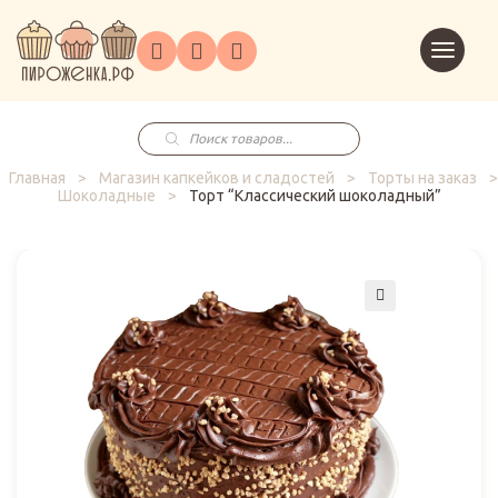
Торты
Перейт
Корпоративным
О
Главная
Каталог
на
Праздники
Доставка
в
клиентам
нас
корзин
заказ
Поиск
товаров
Главная
>
Магазин капкейков и сладостей
>
Торты на заказ
>
Шоколадные
>
Торт “Классический шоколадный”