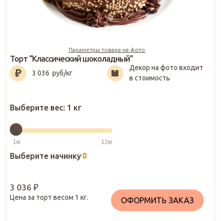
Параметры товара на фото
Торт “Классический шоколадный”
Декор на фото входит
3 036
₽
3 036
руб/кг
в стоимость
Выберите вес:
1 кг
Выберите начинку
3 036
₽
Цена за торт весом
1
кг.
ОФОРМИТЬ ЗАКАЗ