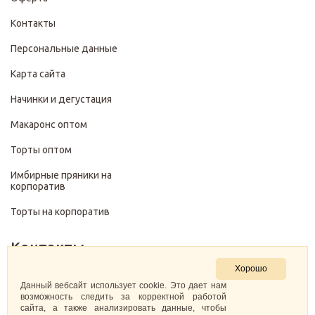
Контакты
Персональные данные
Карта сайта
Начинки и дегустация
Макаронс оптом
Торты оптом
Имбирные пряники на
корпоратив
Торты на корпоратив
Контакты
Хорошо
+7 (499) 322-28-29
Данный вебсайт использует cookie. Это дает нам
возможность следить за корректной работой
сайта, а также анализировать данные, чтобы
pirojenka.rf@gmail.com