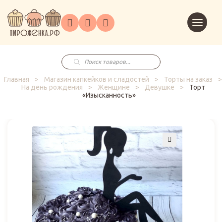
Торты
Перейт
Корпоративным
О
Главная
Каталог
на
Праздники
Доставка
в
клиентам
нас
корзин
заказ
Поиск
товаров
Главная
>
Магазин капкейков и сладостей
>
Торты на заказ
>
На день рождения
>
Женщине
>
Девушке
>
Торт
«Изысканность»