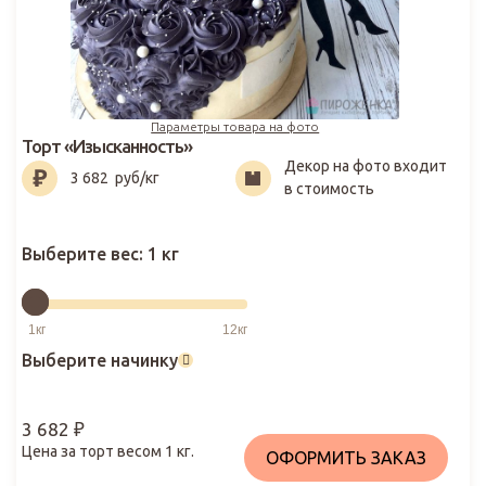
Параметры товара на фото
Торт «Изысканность»
Декор на фото входит
3 682
₽
3 682
руб/кг
в стоимость
Выберите вес:
1 кг
Выберите начинку
3 682
₽
Цена за торт весом
1
кг.
ОФОРМИТЬ ЗАКАЗ