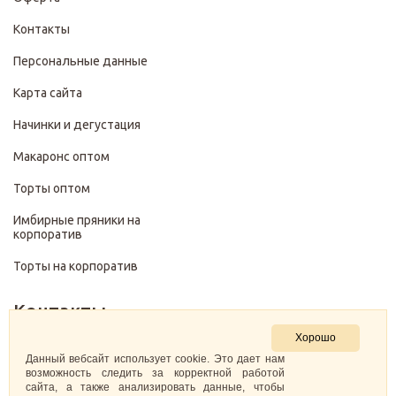
Контакты
Персональные данные
Карта сайта
Начинки и дегустация
Макаронс оптом
Торты оптом
Имбирные пряники на
корпоратив
Торты на корпоратив
Контакты
Хорошо
+7 (499) 322-28-29
Данный вебсайт использует cookie. Это дает нам
возможность следить за корректной работой
сайта, а также анализировать данные, чтобы
pirojenka.rf@gmail.com