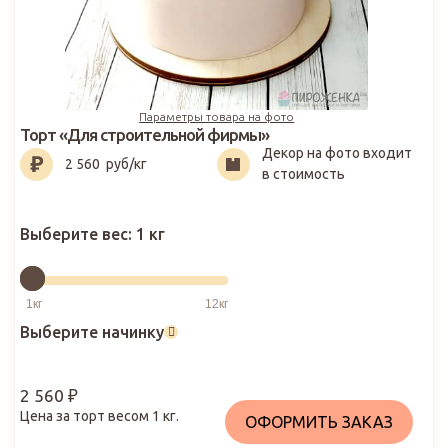
Параметры товара на фото
Торт «Для строительной фирмы»
Декор на фото входит
2 560
₽
2 560
руб/кг
в стоимость
Выберите вес:
1 кг
Выберите начинку
2 560
₽
Цена за торт весом
1
кг.
ОФОРМИТЬ ЗАКАЗ