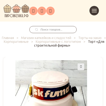
Торты
Перейт
Корпоративным
О
Главная
Каталог
на
Праздники
Доставка
в
клиентам
нас
корзин
заказ
Поиск
товаров
Главная
>
Магазин капкейков и сладостей
>
Торты на заказ
>
Корпоративные
>
Корпоративные с логотипом
>
Торт «Для
строительной фирмы»