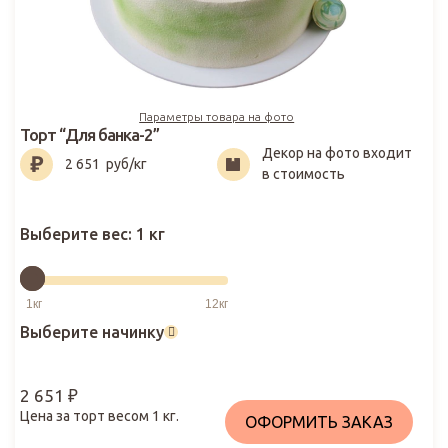
Параметры товара на фото
Торт “Для банка-2”
Декор на фото входит
2 651
₽
2 651
руб/кг
в стоимость
Выберите вес:
1 кг
Выберите начинку
2 651
₽
Цена за торт весом
1
кг.
ОФОРМИТЬ ЗАКАЗ