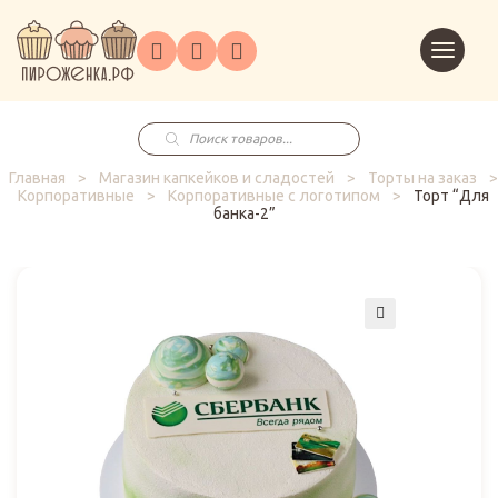
Торты
Перейт
Корпоративным
О
Главная
Каталог
на
Праздники
Доставка
в
клиентам
нас
корзин
заказ
Поиск
товаров
Главная
>
Магазин капкейков и сладостей
>
Торты на заказ
>
Корпоративные
>
Корпоративные с логотипом
>
Торт “Для
банка-2”