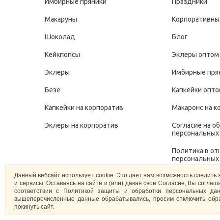
Имбирные пряники
Праздники
Макаруны
Корпоративны
Шоколад
Блог
Кейкпопсы
Эклеры оптом
Эклеры
Имбирные пря
Безе
Капкейки опт
Капкейки на корпоратив
Макаронс на к
Эклеры на корпоратив
Согласие на о
персональных
Политика в о
персональных
Данный вебсайт использует cookie. Это дает нам возможность следить 
Политика защ
и сервисы. Оставаясь на сайте и (или) давая свое Согласие, Вы согл
персональных
соответствии с Политикой защиты и обработки персональных дан
вышеперечисленные данные обрабатывались, просим отключить обра
покинуть сайт.