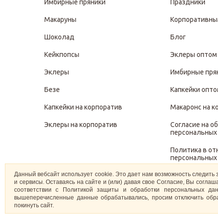
Имбирные пряники
Праздники
Макаруны
Корпоративны
Шоколад
Блог
Кейкпопсы
Эклеры оптом
Эклеры
Имбирные пря
Безе
Капкейки опт
Капкейки на корпоратив
Макаронс на к
Эклеры на корпоратив
Согласие на о
персональных
Политика в о
персональных
Данный вебсайт использует cookie. Это дает нам возможность следить 
Политика защ
и сервисы. Оставаясь на сайте и (или) давая свое Согласие, Вы согл
персональных
соответствии с Политикой защиты и обработки персональных дан
вышеперечисленные данные обрабатывались, просим отключить обра
покинуть сайт.