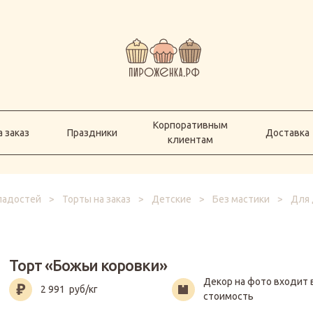
Корпоративным
а заказ
Праздники
Доставка
клиентам
Корпоративным
 заказ
Праздники
Доставка
клиентам
сладостей
>
Торты на заказ
>
Детские
>
Без мастики
>
Для 
Торт «Божьи коровки»
Декор на фото входит 
2 991
руб/кг
стоимость