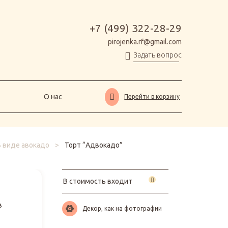
О нас
Перейти в корзину
+7 (499) 322-28-29
pirojenka.rf@gmail.com
Задать вопрос
О нас
Перейти в корзину
В виде авокадо
>
Торт “Адвокадо”
В стоимость входит
в
Декор, как на фотографии