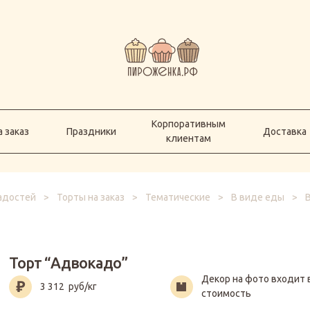
Корпоративным
а заказ
Праздники
Доставка
клиентам
Корпоративным
 заказ
Праздники
Доставка
клиентам
ладостей
>
Торты на заказ
>
Тематические
>
В виде еды
>
Торт “Адвокадо”
Декор на фото входит 
3 312
руб/кг
стоимость