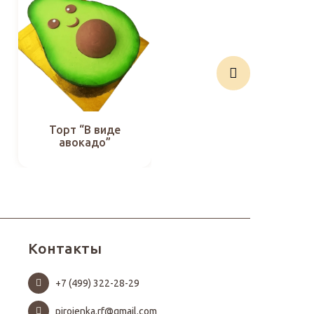
Торт “В виде
Торт “Венок из
авокадо”
авокадо”
Контакты
+7 (499) 322-28-29
pirojenka.rf@gmail.com