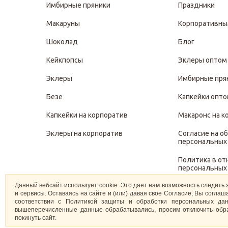
Имбирные пряники
Праздники
Макаруны
Корпоративны
Шоколад
Блог
Кейкпопсы
Эклеры оптом
Эклеры
Имбирные пря
Безе
Капкейки опт
Капкейки на корпоратив
Макаронс на к
Эклеры на корпоратив
Согласие на о
персональных
Политика в о
персональных
Данный вебсайт использует cookie. Это дает нам возможность следить 
Политика защ
и сервисы. Оставаясь на сайте и (или) давая свое Согласие, Вы согл
персональных
соответствии с Политикой защиты и обработки персональных дан
вышеперечисленные данные обрабатывались, просим отключить обра
покинуть сайт.