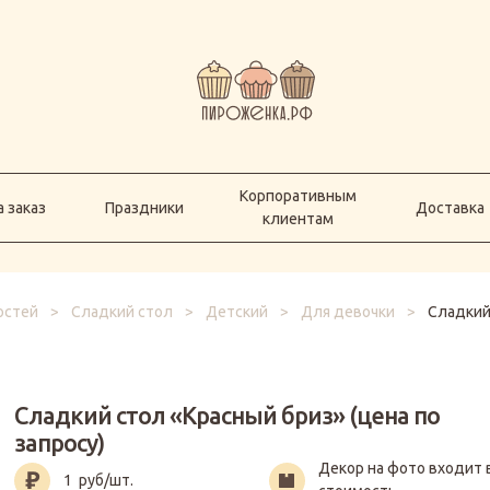
Корпоративным
а заказ
Праздники
Доставка
клиентам
Корпоративным
 заказ
Праздники
Доставка
клиентам
остей
>
Сладкий стол
>
Детский
>
Для девочки
>
Сладкий 
Сладкий стол «Красный бриз» (цена по
запросу)
Декор на фото входит 
1
руб/шт.