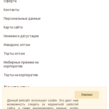
Оферта
Контакты
Персональные данные
Карта сайта
Начинки и дегустация
Макаронс оптом
Торты оптом
Имбирные пряники на
корпоратив
Торты на корпоратив
Контакты
Хорошо
+7 (499) 322-28-29
Данный вебсайт использует cookie. Это дает нам
возможность следить за корректной работой
сайта, а также анализировать данные, чтобы
pirojenka.rf@gmail.com