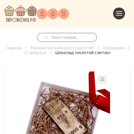
Торты
Перейт
Корпоративным
О
Главная
Каталог
на
Праздники
Доставка
в
клиентам
нас
корзин
заказ
Поиск
товаров
Главная
>
Магазин капкейков и сладостей
>
Праздники
>
23 февраля
>
Шоколад «золотой слиток»