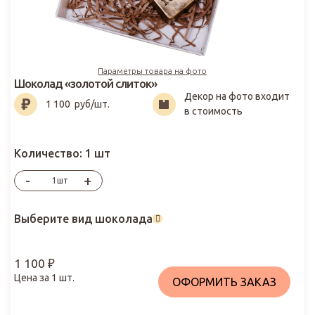
Параметры товара на фото
Шоколад «золотой слиток»
Декор на фото входит
1 100
₽
1 100
руб/шт.
в стоимость
Количество:
1 шт
-
+
шт
Выберите вид шоколада
1 100
₽
Цена за
1
шт.
ОФОРМИТЬ ЗАКАЗ