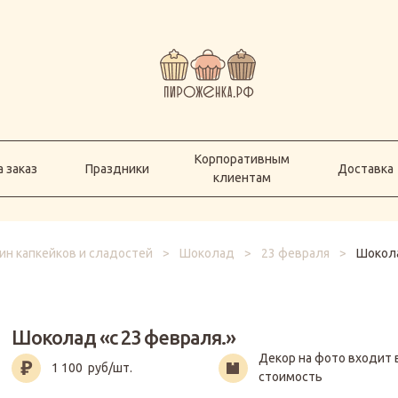
Корпоративным
а заказ
Праздники
Доставка
клиентам
Корпоративным
 заказ
Праздники
Доставка
клиентам
ин капкейков и сладостей
>
Шоколад
>
23 февраля
>
Шокола
Шоколад «с 23 февраля.»
Декор на фото входит 
1 100
руб/шт.
стоимость