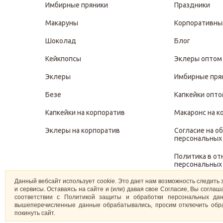
Имбирные пряники
Праздники
Макаруны
Корпоративны
Шоколад
Блог
Кейкпопсы
Эклеры оптом
Эклеры
Имбирные пря
Безе
Капкейки опт
Капкейки на корпоратив
Макаронс на к
Эклеры на корпоратив
Согласие на о
персональных
Политика в о
персональных
Данный вебсайт использует cookie. Это дает нам возможность следить 
Политика защ
и сервисы. Оставаясь на сайте и (или) давая свое Согласие, Вы согл
персональных
соответствии с Политикой защиты и обработки персональных дан
вышеперечисленные данные обрабатывались, просим отключить обра
покинуть сайт.