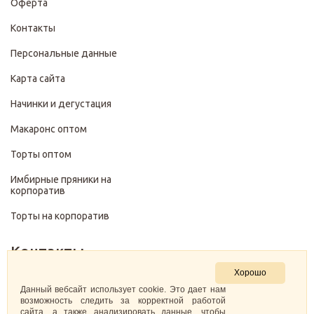
Оферта
Контакты
Персональные данные
Карта сайта
Начинки и дегустация
Макаронс оптом
Торты оптом
Имбирные пряники на
корпоратив
Торты на корпоратив
Контакты
Хорошо
+7 (499) 322-28-29
Данный вебсайт использует cookie. Это дает нам
возможность следить за корректной работой
сайта, а также анализировать данные, чтобы
pirojenka.rf@gmail.com