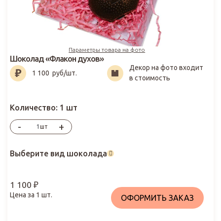
Параметры товара на фото
Шоколад «Флакон духов»
Декор на фото входит
1 100
₽
1 100
руб/шт.
в стоимость
Количество:
1 шт
-
+
шт
Выберите вид шоколада
1 100
₽
Цена за
1
шт.
ОФОРМИТЬ ЗАКАЗ