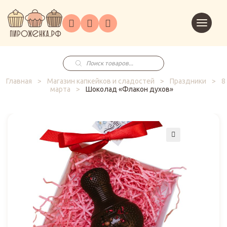
Торты
Перейт
Корпоративным
О
Главная
Каталог
на
Праздники
Доставка
в
клиентам
нас
корзин
заказ
Поиск
товаров
Главная
>
Магазин капкейков и сладостей
>
Праздники
>
8
марта
>
Шоколад «Флакон духов»