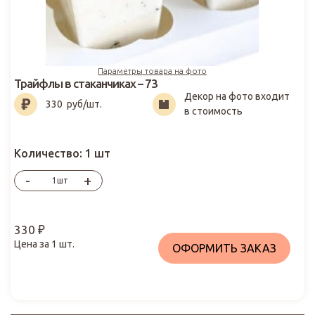
Параметры товара на фото
Трайфлы в стаканчиках – 73
Декор на фото входит
330
₽
330
руб/шт.
в стоимость
Количество:
1 шт
-
+
шт
330
₽
Цена за
1
шт.
ОФОРМИТЬ ЗАКАЗ