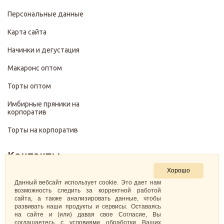
Персональные данные
Карта сайта
Начинки и дегустация
Макаронс оптом
Торты оптом
Имбирные пряники на
корпоратив
Торты на корпоратив
Контакты
Хорошо
+7 (499) 322-28-29
Данный вебсайт использует cookie. Это дает нам
возможность следить за корректной работой
сайта, а также анализировать данные, чтобы
pirojenka.rf@gmail.com
развивать наши продукты и сервисы. Оставаясь
на сайте и (или) давая свое Согласие, Вы
Москва, Павелецкая набережная 10к1
соглашаетесь с условиями обработки Ваших