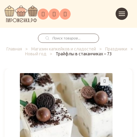
Торты
Перейт
Корпоративным
О
Главная
Каталог
на
Праздники
Доставка
в
клиентам
нас
корзин
заказ
Поиск
товаров
Главная
>
Магазин капкейков и сладостей
>
Праздники
>
Новый год
>
Трайфлы в стаканчиках – 73