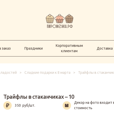
Корпоративным
а заказ
Праздники
Доставка
клиентам
Корпоративным
 заказ
Праздники
Доставка
клиентам
сладостей
>
Сладкие подарки к 8 марта
>
Трайфлы в стаканчик
Трайфлы в стаканчиках – 10
Декор на фото входит 
350
руб/шт.
стоимость