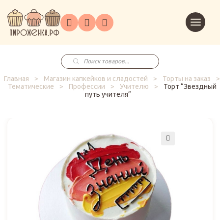
Торты
Перейт
Корпоративным
О
Главная
Каталог
на
Праздники
Доставка
в
клиентам
нас
корзин
заказ
Поиск
товаров
Главная
>
Магазин капкейков и сладостей
>
Торты на заказ
>
Тематические
>
Профессии
>
Учителю
>
Торт “Звездный
путь учителя”