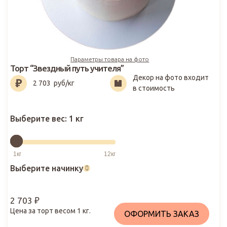
Параметры товара на фото
Торт “Звездный путь учителя”
Декор на фото входит
2 703
₽
2 703
руб/кг
в стоимость
Выберите вес:
1 кг
Выберите начинку
2 703
₽
Цена за торт весом
1
кг.
ОФОРМИТЬ ЗАКАЗ