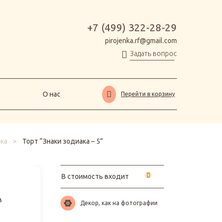
О нас
Перейти в корзину
+7 (499) 322-28-29
pirojenka.rf@gmail.com
Задать вопрос
О нас
Перейти в корзину
ка
>
Торт “Знаки зодиака – 5”
В стоимость входит
в
Декор, как на фотографии