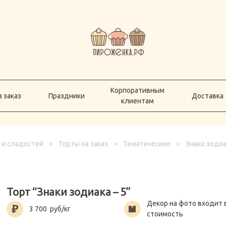
Корпоративным
а заказ
Праздники
Доставка
клиентам
Корпоративным
 заказ
Праздники
Доставка
клиентам
 и сладостей
>
Торты на заказ
>
Тематические
>
Знаки зодиа
Торт “Знаки зодиака – 5”
Декор на фото входит 
3 700
руб/кг
стоимость