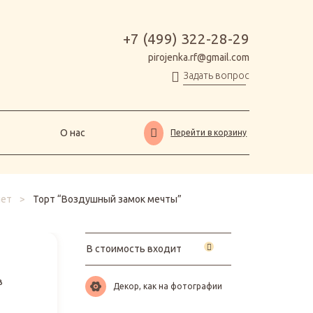
О нас
Перейти в корзину
+7 (499) 322-28-29
pirojenka.rf@gmail.com
Задать вопрос
О нас
Перейти в корзину
лет
>
Торт “Воздушный замок мечты”
В стоимость входит
в
Декор, как на фотографии