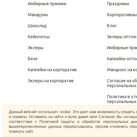
Имбирные пряники
Праздники
Макаруны
Корпоративны
Шоколад
Блог
Кейкпопсы
Эклеры оптом
Эклеры
Имбирные пря
Безе
Капкейки опт
Капкейки на корпоратив
Макаронс на к
Эклеры на корпоратив
Согласие на о
персональных
Политика в о
персональных
Данный вебсайт использует cookie. Это дает нам возможность следить 
Политика защ
и сервисы. Оставаясь на сайте и (или) давая свое Согласие, Вы согл
персональных
соответствии с Политикой защиты и обработки персональных дан
вышеперечисленные данные обрабатывались, просим отключить обра
покинуть сайт.