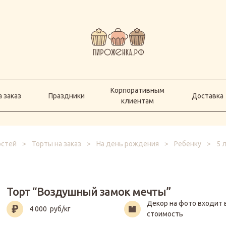
Корпоративным
а заказ
Праздники
Доставка
клиентам
Корпоративным
 заказ
Праздники
Доставка
клиентам
остей
>
Торты на заказ
>
На день рождения
>
Ребенку
>
5 
Торт “Воздушный замок мечты”
Декор на фото входит 
4 000
руб/кг
стоимость