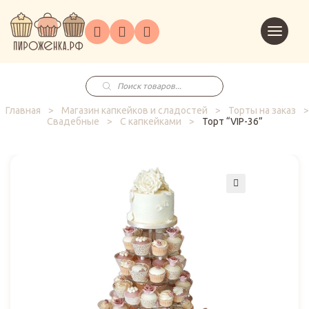
Торты
Перейт
Корпоративным
О
Главная
Каталог
на
Праздники
Доставка
в
клиентам
нас
корзин
заказ
Поиск
товаров
Главная
>
Магазин капкейков и сладостей
>
Торты на заказ
>
Свадебные
>
С капкейками
>
Торт “VIP-36”