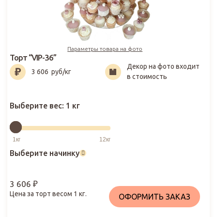
Параметры товара на фото
Торт “VIP-36”
Декор на фото входит
3 606
₽
3 606
руб/кг
в стоимость
Выберите вес:
1 кг
Выберите начинку
3 606
₽
Цена за торт весом
1
кг.
ОФОРМИТЬ ЗАКАЗ