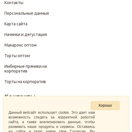
Контакты
Персональные данные
Карта сайта
Начинки и дегустация
Макаронс оптом
Торты оптом
Имбирные пряники на
корпоратив
Торты на корпоратив
Контакты
Хорошо
+7 (499) 322-28-29
Данный вебсайт использует cookie. Это дает нам
возможность следить за корректной работой
сайта, а также анализировать данные, чтобы
pirojenka.rf@gmail.com
развивать наши продукты и сервисы. Оставаясь
на сайте и (или) давая свое Согласие, Вы