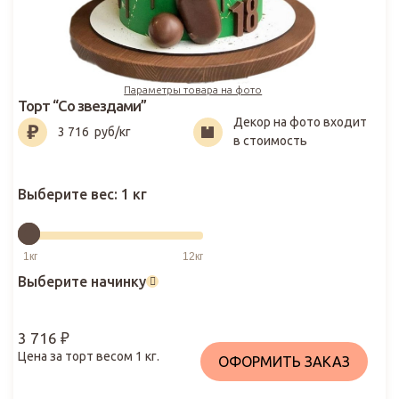
Параметры товара на фото
Торт “Со звездами”
Декор на фото входит
3 716
₽
3 716
руб/кг
в стоимость
Выберите вес:
1 кг
Выберите начинку
3 716
₽
Цена за торт весом
1
кг.
ОФОРМИТЬ ЗАКАЗ