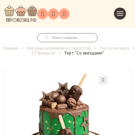
Торты
Перейт
Корпоративным
О
Главная
Каталог
на
Праздники
Доставка
в
клиентам
нас
корзин
заказ
Поиск
товаров
Главная
>
Магазин капкейков и сладостей
>
Торты на заказ
>
23 Февраля
>
Торт “Со звездами”