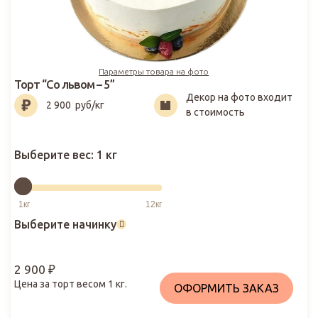
Параметры товара на фото
Торт “Со львом – 5”
Декор на фото входит
2 900
₽
2 900
руб/кг
в стоимость
Выберите вес:
1 кг
Выберите начинку
2 900
₽
Цена за торт весом
1
кг.
ОФОРМИТЬ ЗАКАЗ