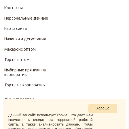
Контакты
Персональные данные
Карта сайта
Начинки и дегустация
Макаронс оптом
Торты оптом
Имбирные пряники на
корпоратив
Торты на корпоратив
Контакты
Хорошо
+7 (499) 322-28-29
Данный вебсайт использует cookie. Это дает нам
возможность следить за корректной работой
сайта, а также анализировать данные, чтобы
pirojenka.rf@gmail.com