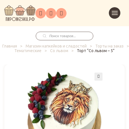
Торты
Перейт
Корпоративным
О
Главная
Каталог
на
Праздники
Доставка
в
клиентам
нас
корзин
заказ
Поиск
товаров
Главная
>
Магазин капкейков и сладостей
>
Торты на заказ
>
Тематические
>
Со львом
>
Торт “Со львом – 5”