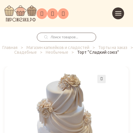
Торты
Перейт
Корпоративным
О
Главная
Каталог
на
Праздники
Доставка
в
клиентам
нас
корзин
заказ
Поиск
товаров
Главная
>
Магазин капкейков и сладостей
>
Торты на заказ
>
Свадебные
>
Необычные
>
Торт “Сладкий союз”