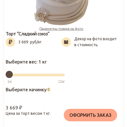
Параметры товара на фото
Торт “Сладкий союз”
Декор на фото входит
3 669
₽
3 669
руб/кг
в стоимость
Выберите вес:
1 кг
Выберите начинку
3 669
₽
Цена за торт весом
1
кг.
ОФОРМИТЬ ЗАКАЗ