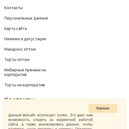
Контакты
Персональные данные
Карта сайта
Начинки и дегустация
Макаронс оптом
Торты оптом
Имбирные пряники на
корпоратив
Торты на корпоратив
Контакты
Хорошо
+7 (499) 322-28-29
Данный вебсайт использует cookie. Это дает нам
возможность следить за корректной работой
сайта, а также анализировать данные, чтобы
pirojenka.rf@gmail.com