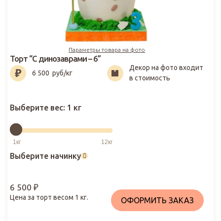
Параметры товара на фото
Торт “С динозаврами – 6”
Декор на фото входит
6 500
₽
6 500
руб/кг
в стоимость
Выберите вес:
1 кг
Выберите начинку
6 500
₽
Цена за торт весом
1
кг.
ОФОРМИТЬ ЗАКАЗ