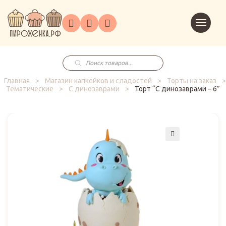
Торты
Перейт
Корпоративным
О
Главная
Каталог
на
Праздники
Доставка
в
клиентам
нас
корзин
заказ
Поиск
товаров
Главная
>
Магазин капкейков и сладостей
>
Торты на заказ
>
Тематические
>
С динозаврами
>
Торт “С динозаврами – 6”