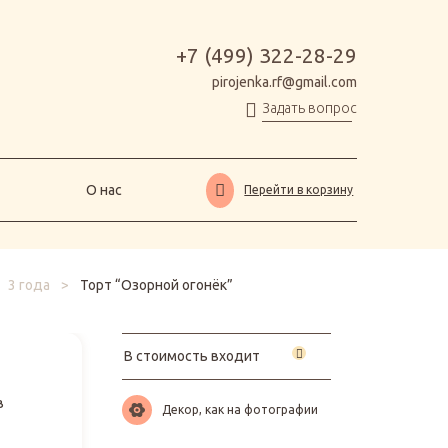
О нас
Перейти в корзину
+7 (499) 322-28-29
pirojenka.rf@gmail.com
Задать вопрос
О нас
Перейти в корзину
3 года
>
Торт “Озорной огонёк”
В стоимость входит
в
Декор, как на фотографии