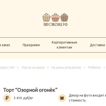
Корпоративным
а заказ
Праздники
Доставка
клиентам
Корпоративным
 заказ
Праздники
Доставка
клиентам
сладостей
>
Торты на заказ
>
На день рождения
>
Ребенку
>
Торт “Озорной огонёк”
Декор на фото входит 
3 410
руб/кг
стоимость