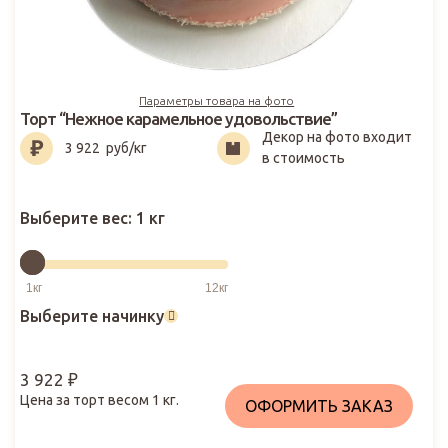
Параметры товара на фото
Торт “Нежное карамельное удовольствие”
Декор на фото входит
3 922
₽
3 922
руб/кг
в стоимость
Выберите вес:
1 кг
Выберите начинку
3 922
₽
Цена за торт весом
1
кг.
ОФОРМИТЬ ЗАКАЗ