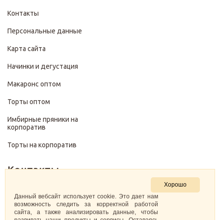
Контакты
Персональные данные
Карта сайта
Начинки и дегустация
Макаронс оптом
Торты оптом
Имбирные пряники на
корпоратив
Торты на корпоратив
Контакты
Хорошо
+7 (499) 322-28-29
Данный вебсайт использует cookie. Это дает нам
возможность следить за корректной работой
сайта, а также анализировать данные, чтобы
pirojenka.rf@gmail.com