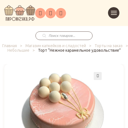
Торты
Перейт
Корпоративным
О
Главная
Каталог
на
Праздники
Доставка
в
клиентам
нас
корзин
заказ
Поиск
товаров
Главная
>
Магазин капкейков и сладостей
>
Торты на заказ
>
Небольшие
>
Торт “Нежное карамельное удовольствие”