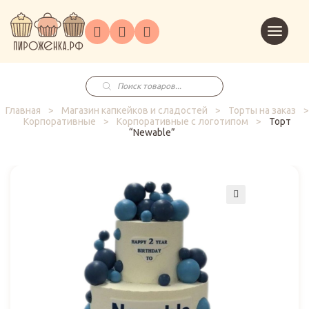
Торты
Перейт
Корпоративным
О
Главная
Каталог
на
Праздники
Доставка
в
клиентам
нас
корзин
заказ
Поиск
товаров
Главная
>
Магазин капкейков и сладостей
>
Торты на заказ
>
Корпоративные
>
Корпоративные с логотипом
>
Торт
“Newable”