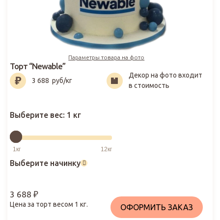
Параметры товара на фото
Торт “Newable”
Декор на фото входит
3 688
₽
3 688
руб/кг
в стоимость
Выберите вес:
1 кг
Выберите начинку
3 688
₽
Цена за торт весом
1
кг.
ОФОРМИТЬ ЗАКАЗ