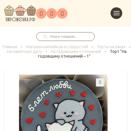
Торты
Перейт
Корпоративным
О
Главная
Каталог
на
Праздники
Доставка
в
клиентам
нас
корзин
заказ
Поиск
товаров
Главная
>
Магазин капкейков и сладостей
>
Торты на заказ
>
На памятную дату
>
На годовщину отношений
>
Торт “На
годовщину отношений – 1”