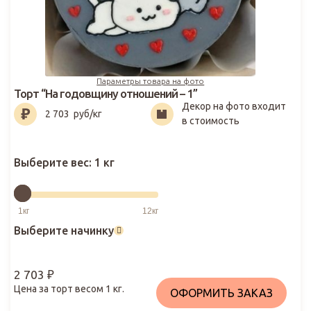
Параметры товара на фото
Торт “На годовщину отношений – 1”
Декор на фото входит
2 703
₽
2 703
руб/кг
в стоимость
Выберите вес:
1 кг
Выберите начинку
2 703
₽
Цена за торт весом
1
кг.
ОФОРМИТЬ ЗАКАЗ