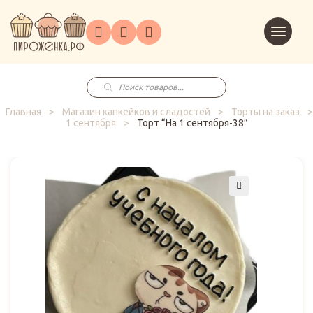
Торты
Перейт
Корпоративным
О
Главная
Каталог
на
Праздники
Доставка
в
клиентам
нас
корзин
заказ
Поиск
товаров
Главная
>
Магазин капкейков и сладостей
>
Торты на заказ
>
1 сентября
>
Торт “На 1 сентября-38”