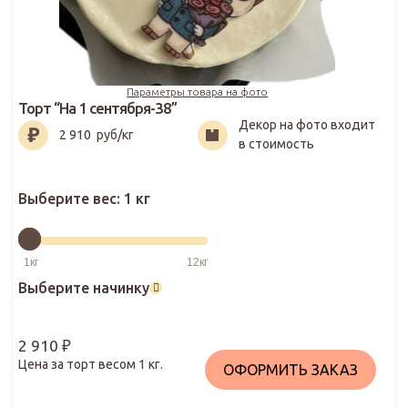
Параметры товара на фото
Торт “На 1 сентября-38”
Декор на фото входит
2 910
₽
2 910
руб/кг
в стоимость
Выберите вес:
1 кг
Выберите начинку
2 910
₽
Цена за торт весом
1
кг.
ОФОРМИТЬ ЗАКАЗ