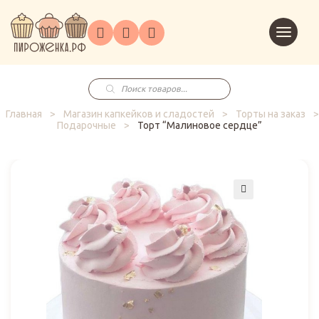
Торты
Перейт
Корпоративным
О
Главная
Каталог
на
Праздники
Доставка
в
клиентам
нас
корзин
заказ
Поиск
товаров
Главная
>
Магазин капкейков и сладостей
>
Торты на заказ
>
Подарочные
>
Торт “Малиновое сердце”