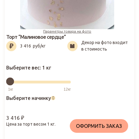
Параметры товара на фото
Торт “Малиновое сердце”
Декор на фото входит
3 416
₽
3 416
руб/кг
в стоимость
Выберите вес:
1 кг
Выберите начинку
3 416
₽
Цена за торт весом
1
кг.
ОФОРМИТЬ ЗАКАЗ