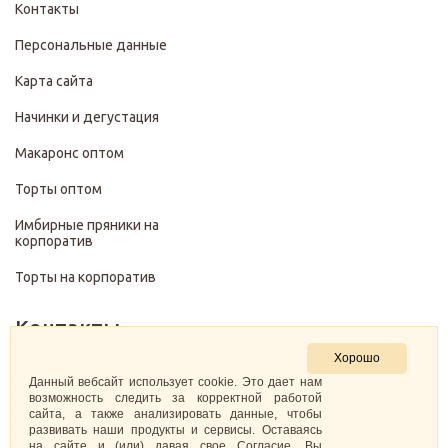
Контакты
Персональные данные
Карта сайта
Начинки и дегустация
Макаронс оптом
Торты оптом
Имбирные пряники на
корпоратив
Торты на корпоратив
Контакты
Хорошо
+7 (499) 322-28-29
Данный вебсайт использует cookie. Это дает нам
возможность следить за корректной работой
сайта, а также анализировать данные, чтобы
pirojenka.rf@gmail.com
развивать наши продукты и сервисы. Оставаясь
на сайте и (или) давая свое Согласие, Вы