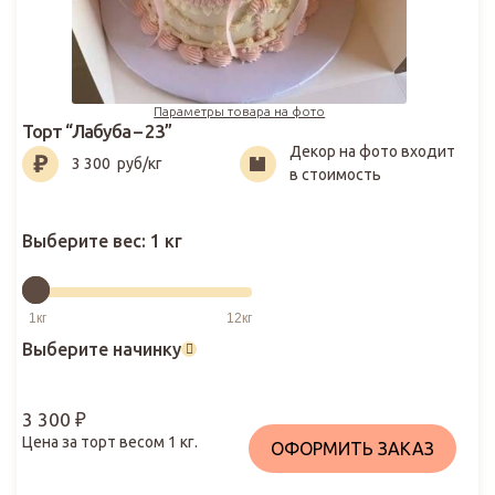
Параметры товара на фото
Торт “Лабуба – 23”
Декор на фото входит
3 300
₽
3 300
руб/кг
в стоимость
Выберите вес:
1 кг
Выберите начинку
3 300
₽
Цена за торт весом
1
кг.
ОФОРМИТЬ ЗАКАЗ