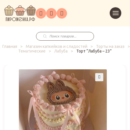
Торты
Перейт
Корпоративным
О
Главная
Каталог
на
Праздники
Доставка
в
клиентам
нас
корзин
заказ
Поиск
товаров
Главная
>
Магазин капкейков и сладостей
>
Торты на заказ
>
Тематические
>
Лабуба
>
Торт “Лабуба – 23”