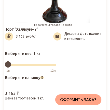
Параметры товара на фото
Торт “Хэллоуин-7”
Декор на фото входит
3 163
₽
3 163
руб/кг
в стоимость
Выберите вес:
1 кг
Выберите начинку
3 163
₽
Цена за торт весом
1
кг.
ОФОРМИТЬ ЗАКАЗ