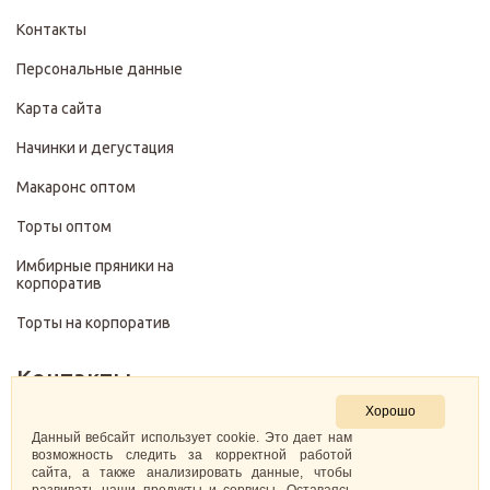
Контакты
Персональные данные
Карта сайта
Начинки и дегустация
Макаронс оптом
Торты оптом
Имбирные пряники на
корпоратив
Торты на корпоратив
Контакты
Хорошо
+7 (499) 322-28-29
Данный вебсайт использует cookie. Это дает нам
возможность следить за корректной работой
сайта, а также анализировать данные, чтобы
pirojenka.rf@gmail.com