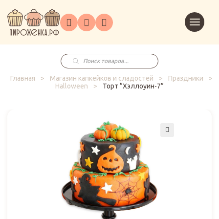
Торты
Перейт
Корпоративным
О
Главная
Каталог
на
Праздники
Доставка
в
клиентам
нас
корзин
заказ
Поиск
товаров
Главная
>
Магазин капкейков и сладостей
>
Праздники
>
Halloween
>
Торт “Хэллоуин-7”