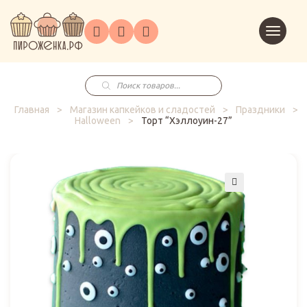
Торты
Перейт
Корпоративным
О
Главная
Каталог
на
Праздники
Доставка
в
клиентам
нас
корзин
заказ
Поиск
товаров
Главная
>
Магазин капкейков и сладостей
>
Праздники
>
Halloween
>
Торт “Хэллоуин-27”