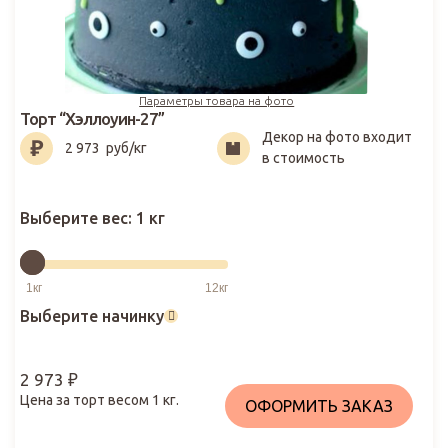
Параметры товара на фото
Торт “Хэллоуин-27”
Декор на фото входит
2 973
₽
2 973
руб/кг
в стоимость
Выберите вес:
1 кг
Выберите начинку
2 973
₽
Цена за торт весом
1
кг.
ОФОРМИТЬ ЗАКАЗ