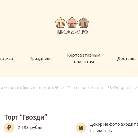
Корпоративным
а заказ
Праздники
Доставка
клиентам
Корпоративным
 заказ
Праздники
Доставка
клиентам
азин капкейков и сладостей
>
Торты на заказ
>
23 Февраля
Торт “Гвозди”
Декор на фото входит 
2 695
руб/кг
стоимость