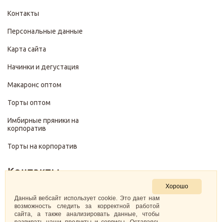
Контакты
Персональные данные
Карта сайта
Начинки и дегустация
Макаронс оптом
Торты оптом
Имбирные пряники на
корпоратив
Торты на корпоратив
Контакты
Хорошо
+7 (499) 322-28-29
Данный вебсайт использует cookie. Это дает нам
возможность следить за корректной работой
сайта, а также анализировать данные, чтобы
pirojenka.rf@gmail.com