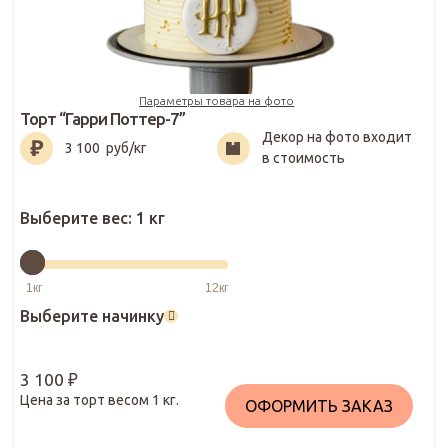
Параметры товара на фото
Торт “Гарри Поттер-7”
Декор на фото входит
3 100
₽
3 100
руб/кг
в стоимость
Выберите вес:
1 кг
Выберите начинку
3 100
₽
Цена за торт весом
1
кг.
ОФОРМИТЬ ЗАКАЗ