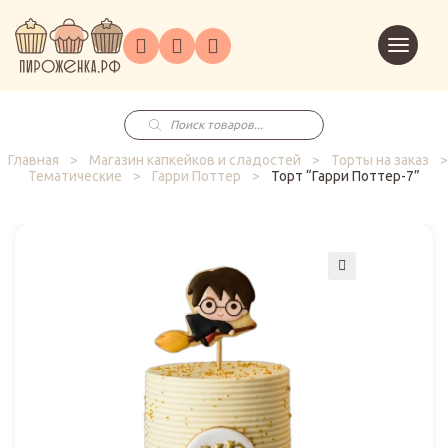
Торты
Перейт
Корпоративным
О
Главная
Каталог
на
Праздники
Доставка
в
клиентам
нас
корзин
заказ
Поиск
товаров
Главная
>
Магазин капкейков и сладостей
>
Торты на заказ
>
Тематические
>
Гарри Поттер
>
Торт “Гарри Поттер-7”