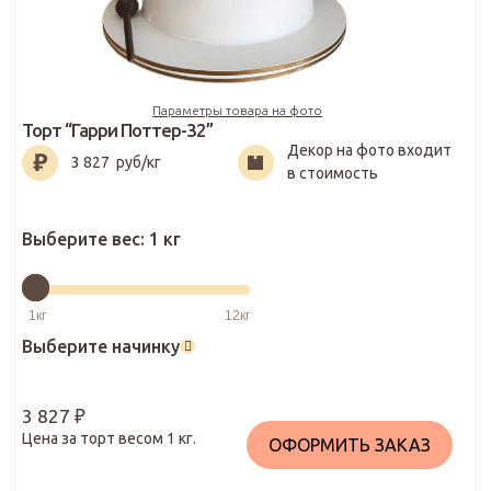
Параметры товара на фото
Торт “Гарри Поттер-32”
Декор на фото входит
3 827
₽
3 827
руб/кг
в стоимость
Выберите вес:
1 кг
Выберите начинку
3 827
₽
Цена за торт весом
1
кг.
ОФОРМИТЬ ЗАКАЗ