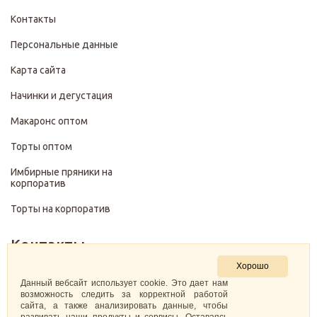
Контакты
Персональные данные
Карта сайта
Начинки и дегустация
Макаронс оптом
Торты оптом
Имбирные пряники на
корпоратив
Торты на корпоратив
Контакты
Хорошо
+7 (499) 322-28-29
Данный вебсайт использует cookie. Это дает нам
возможность следить за корректной работой
сайта, а также анализировать данные, чтобы
pirojenka.rf@gmail.com