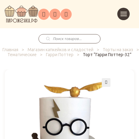
Торты
Перейт
Корпоративным
О
Главная
Каталог
на
Праздники
Доставка
в
клиентам
нас
корзин
заказ
Поиск
товаров
Главная
>
Магазин капкейков и сладостей
>
Торты на заказ
>
Тематические
>
Гарри Поттер
>
Торт “Гарри Поттер-32”