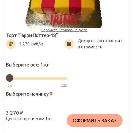
Параметры товара на фото
Торт “Гарри Поттер-18”
Декор на фото входит
3 270
₽
3 270
руб/кг
в стоимость
Выберите вес:
1 кг
Выберите начинку
3 270
₽
Цена за торт весом
1
кг.
ОФОРМИТЬ ЗАКАЗ