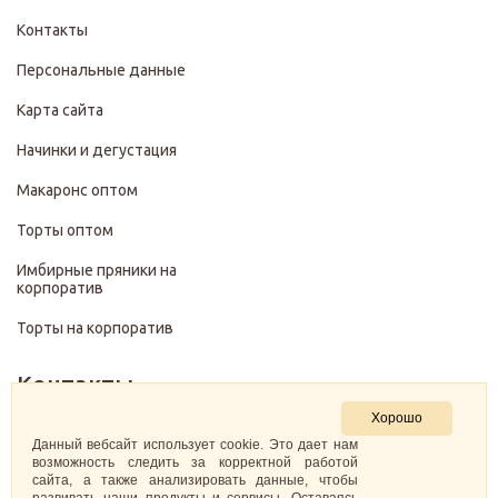
Контакты
Персональные данные
Карта сайта
Начинки и дегустация
Макаронс оптом
Торты оптом
Имбирные пряники на
корпоратив
Торты на корпоратив
Контакты
Хорошо
+7 (499) 322-28-29
Данный вебсайт использует cookie. Это дает нам
возможность следить за корректной работой
сайта, а также анализировать данные, чтобы
pirojenka.rf@gmail.com