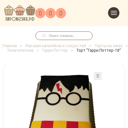
Торты
Перейт
Корпоративным
О
Главная
Каталог
на
Праздники
Доставка
в
клиентам
нас
корзин
заказ
Поиск
товаров
Главная
>
Магазин капкейков и сладостей
>
Торты на заказ
>
Тематические
>
Гарри Поттер
>
Торт “Гарри Поттер-18”