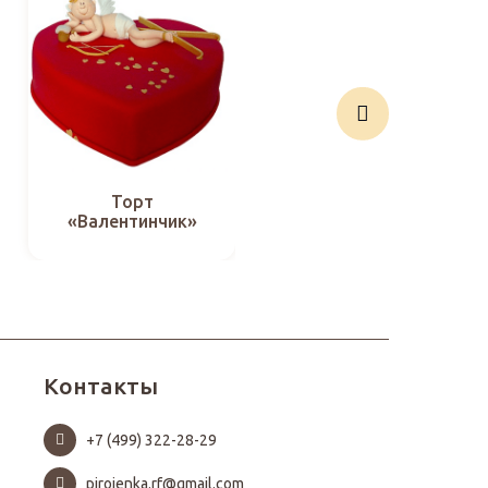
Торт
Торт «С сердечком
«Валентинчик»
из клубники»
Контакты
+7 (499) 322-28-29
pirojenka.rf@gmail.com