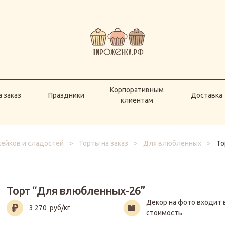
Корпоративным
а заказ
Праздники
Доставка
клиентам
Корпоративным
 заказ
Праздники
Доставка
клиентам
кейков и сладостей
>
Торты на заказ
>
Для влюбленных
>
То
Торт “Для влюбленных-26”
Декор на фото входит 
3 270
руб/кг
стоимость