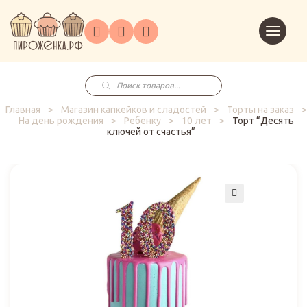
Торты
Перейт
Корпоративным
О
Главная
Каталог
на
Праздники
Доставка
в
клиентам
нас
корзин
заказ
Поиск
товаров
Главная
>
Магазин капкейков и сладостей
>
Торты на заказ
>
На день рождения
>
Ребенку
>
10 лет
>
Торт “Десять
ключей от счастья”