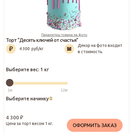
Параметры товара на фото
Торт “Десять ключей от счастья”
Декор на фото входит
4 300
₽
4 300
руб/кг
в стоимость
Выберите вес:
1 кг
Выберите начинку
4 300
₽
Цена за торт весом
1
кг.
ОФОРМИТЬ ЗАКАЗ