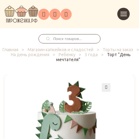
Торты
Перейт
Корпоративным
О
Главная
Каталог
на
Праздники
Доставка
в
клиентам
нас
корзин
заказ
Поиск
товаров
Главная
>
Магазин капкейков и сладостей
>
Торты на заказ
>
На день рождения
>
Ребенку
>
3 года
>
Торт “День
мечтателя”