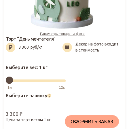
Параметры товара на фото
Торт “День мечтателя”
Декор на фото входит
3 300
₽
3 300
руб/кг
в стоимость
Выберите вес:
1 кг
Выберите начинку
3 300
₽
Цена за торт весом
1
кг.
ОФОРМИТЬ ЗАКАЗ