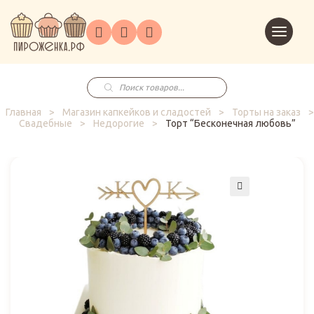
Торты
Перейт
Корпоративным
О
Главная
Каталог
на
Праздники
Доставка
в
клиентам
нас
корзин
заказ
Поиск
товаров
Главная
>
Магазин капкейков и сладостей
>
Торты на заказ
>
Свадебные
>
Недорогие
>
Торт “Бесконечная любовь”