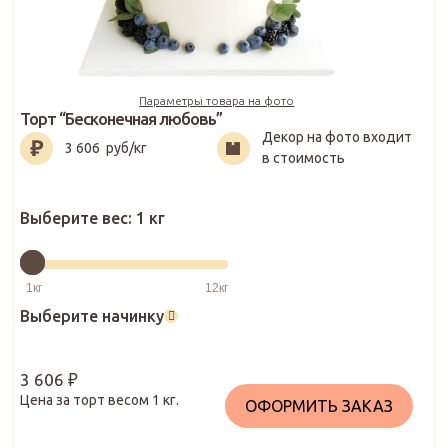
Параметры товара на фото
Торт “Бесконечная любовь”
Декор на фото входит
3 606
₽
3 606
руб/кг
в стоимость
Выберите вес:
1 кг
Выберите начинку
3 606
₽
Цена за торт весом
1
кг.
ОФОРМИТЬ ЗАКАЗ