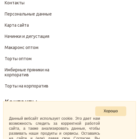
Контакты
Персональные данные
Карта сайта
Начинки и дегустация
Макаронс оптом
Торты оптом
Имбирные пряники на
корпоратив
Торты на корпоратив
Контакты
Хорошо
+7 (499) 322-28-29
Данный вебсайт использует cookie. Это дает нам
возможность следить за корректной работой
сайта, а также анализировать данные, чтобы
pirojenka.rf@gmail.com
развивать наши продукты и сервисы. Оставаясь
на сайте и (или) давая свое Согласие, Вы