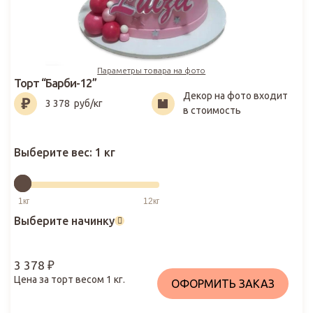
Параметры товара на фото
Торт “Барби-12”
Декор на фото входит
3 378
₽
3 378
руб/кг
в стоимость
Выберите вес:
1 кг
Выберите начинку
3 378
₽
Цена за торт весом
1
кг.
ОФОРМИТЬ ЗАКАЗ