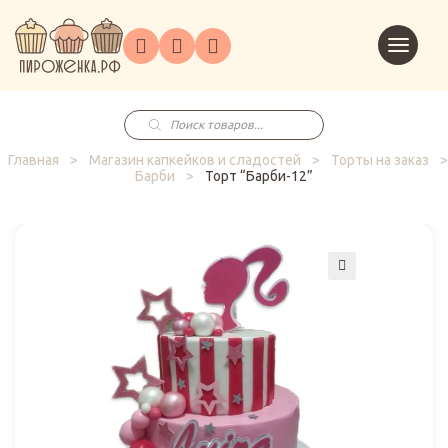
Торты
Перейт
Корпоративным
О
Главная
Каталог
на
Праздники
Доставка
в
клиентам
нас
корзин
заказ
Поиск
товаров
Главная
>
Магазин капкейков и сладостей
>
Торты на заказ
>
Барби
>
Торт “Барби-12”