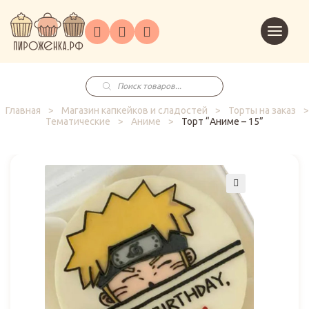
Торты
Перейт
Корпоративным
О
Главная
Каталог
на
Праздники
Доставка
в
клиентам
нас
корзин
заказ
Поиск
товаров
Главная
>
Магазин капкейков и сладостей
>
Торты на заказ
>
Тематические
>
Аниме
>
Торт “Аниме – 15”