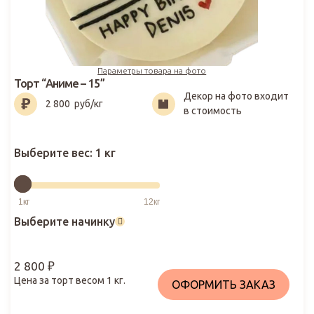
Параметры товара на фото
Торт “Аниме – 15”
Декор на фото входит
2 800
₽
2 800
руб/кг
в стоимость
Выберите вес:
1 кг
Выберите начинку
2 800
₽
Цена за торт весом
1
кг.
ОФОРМИТЬ ЗАКАЗ