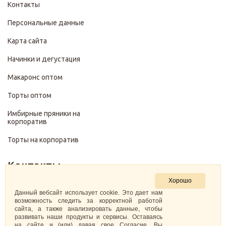
Контакты
Персональные данные
Карта сайта
Начинки и дегустация
Макаронс оптом
Торты оптом
Имбирные пряники на
корпоратив
Торты на корпоратив
Контакты
Хорошо
+7 (499) 322-28-29
Данный вебсайт использует cookie. Это дает нам
возможность следить за корректной работой
сайта, а также анализировать данные, чтобы
pirojenka.rf@gmail.com
развивать наши продукты и сервисы. Оставаясь
на сайте и (или) давая свое Согласие, Вы