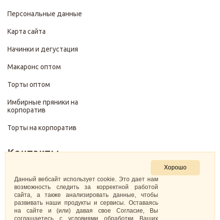
Персональные данные
Карта сайта
Начинки и дегустация
Макаронс оптом
Торты оптом
Имбирные пряники на
корпоратив
Торты на корпоратив
Контакты
Хорошо
+7 (499) 322-28-29
Данный вебсайт использует cookie. Это дает нам
возможность следить за корректной работой
сайта, а также анализировать данные, чтобы
pirojenka.rf@gmail.com
развивать наши продукты и сервисы. Оставаясь
на сайте и (или) давая свое Согласие, Вы
Москва, Павелецкая набережная 10к1
соглашаетесь с условиями обработки Ваших