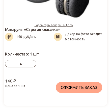
Параметры товара на фото
Макаруны «Строгая классика»
Декор на фото входит
140
₽
140
руб/шт.
в стоимость
Количество:
1 шт
-
+
шт
140
₽
Цена за
1
шт.
ОФОРМИТЬ ЗАКАЗ