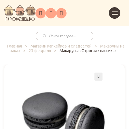
Торты
Перейт
Корпоративным
О
Главная
Каталог
на
Праздники
Доставка
в
клиентам
нас
корзин
заказ
Поиск
товаров
Главная
>
Магазин капкейков и сладостей
>
Макаруны на
заказ
>
23 февраля
>
Макаруны «Строгая классика»