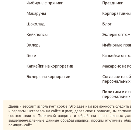
Имбирные пряники
Праздники
Макаруны
Корпоративны
Шоколад
Блог
Кейкпопсы
Эклеры оптом
Эклеры
Имбирные пря
Безе
Капкейки опт
Капкейки на корпоратив
Макаронс на к
Эклеры на корпоратив
Согласие на о
персональных
Политика в о
персональных
Данный вебсайт использует cookie. Это дает нам возможность следить 
Политика защ
и сервисы. Оставаясь на сайте и (или) давая свое Согласие, Вы согл
персональных
соответствии с Политикой защиты и обработки персональных дан
вышеперечисленные данные обрабатывались, просим отключить обра
покинуть сайт.