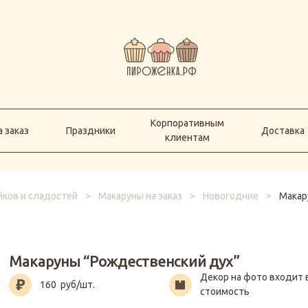
Корпоративным
а заказ
Праздники
Доставка
клиентам
Корпоративным
 заказ
Праздники
Доставка
клиентам
йков и сладостей
>
Макаруны на заказ
>
Новогодние
>
Макар
Макаруны “Рождественский дух”
Декор на фото входит 
160
руб/шт.
стоимость