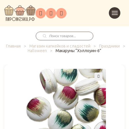
Торты
Перейт
Корпоративным
О
Главная
Каталог
на
Праздники
Доставка
в
клиентам
нас
корзин
заказ
Поиск
товаров
Главная
>
Магазин капкейков и сладостей
>
Праздники
>
Halloween
>
Макаруны “Хэллоуин-6”