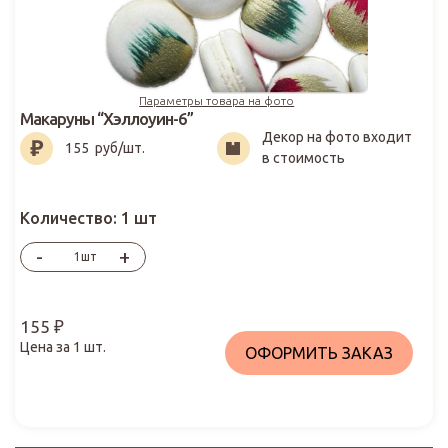
Параметры товара на фото
Макаруны “Хэллоуин-6”
Декор на фото входит
155
₽
155
руб/шт.
в стоимость
Количество:
1 шт
-
+
шт
155
₽
Цена за
1
шт.
ОФОРМИТЬ ЗАКАЗ