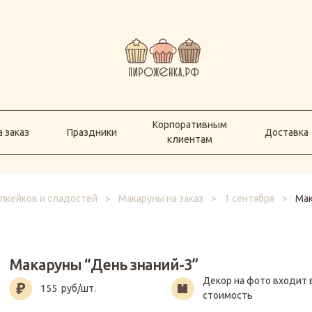
Корпоративным
а заказ
Праздники
Доставка
клиентам
Корпоративным
 заказ
Праздники
Доставка
клиентам
апкейков и сладостей
>
Макаруны на заказ
>
1 сентября
>
Мак
Макаруны “День знаний-3”
Декор на фото входит 
155
руб/шт.
стоимость