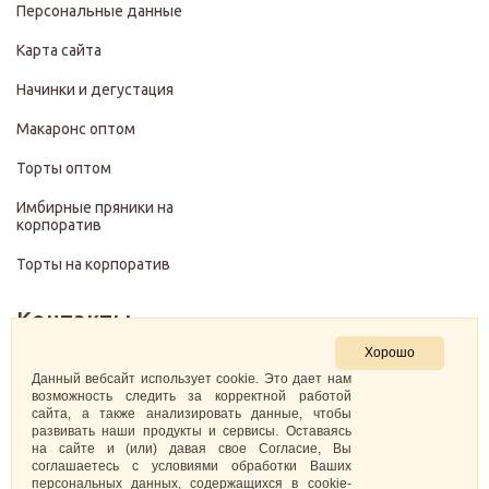
Персональные данные
Карта сайта
Начинки и дегустация
Макаронс оптом
Торты оптом
Имбирные пряники на
корпоратив
Торты на корпоратив
Контакты
Хорошо
+7 (499) 322-28-29
Данный вебсайт использует cookie. Это дает нам
возможность следить за корректной работой
сайта, а также анализировать данные, чтобы
pirojenka.rf@gmail.com
развивать наши продукты и сервисы. Оставаясь
на сайте и (или) давая свое Согласие, Вы
Москва, Павелецкая набережная 10к1
соглашаетесь с условиями обработки Ваших
персональных данных, содержащихся в cookie-