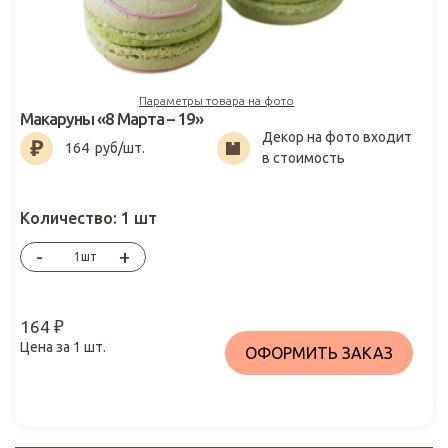
Параметры товара на фото
Макаруны «8 Марта – 19»
Декор на фото входит
164
₽
164
руб/шт.
в стоимость
Количество:
1 шт
-
+
шт
164
₽
Цена за
1
шт.
ОФОРМИТЬ ЗАКАЗ