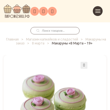
Торты
Перейт
Корпоративным
О
Главная
Каталог
на
Праздники
Доставка
в
клиентам
нас
корзин
заказ
Поиск
товаров
Главная
>
Магазин капкейков и сладостей
>
Макаруны на
заказ
>
8 марта
>
Макаруны «8 Марта – 19»