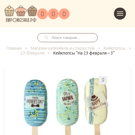
Торты
Перейт
Корпоративным
О
Главная
Каталог
на
Праздники
Доставка
в
клиентам
нас
корзин
заказ
Поиск
товаров
Главная
>
Магазин капкейков и сладостей
>
Кейкпопсы
>
23 Февраля
>
Кейкпопсы “На 23 февраля – 3”