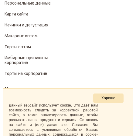
Персональные данные
Карта сайта
Начинки и дегустация
Макаронс оптом
Торты оптом
Имбирные пряники на
корпоратив
Торты на корпоратив
Контакты
Хорошо
+7 (499) 322-28-29
Данный вебсайт использует cookie. Это дает нам
возможность следить за корректной работой
сайта, а также анализировать данные, чтобы
pirojenka.rf@gmail.com
развивать наши продукты и сервисы. Оставаясь
на сайте и (или) давая свое Согласие, Вы
Москва, Павелецкая набережная 10к1
соглашаетесь с условиями обработки Ваших
персональных данных, содержащихся в cookie-