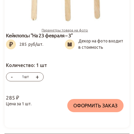
Параметры товара на фото
Кейкпопсы “На 23 февраля – 3”
Декор на фото входит
285
₽
285
руб/шт.
в стоимость
Количество:
1 шт
-
+
шт
285
₽
Цена за
1
шт.
ОФОРМИТЬ ЗАКАЗ