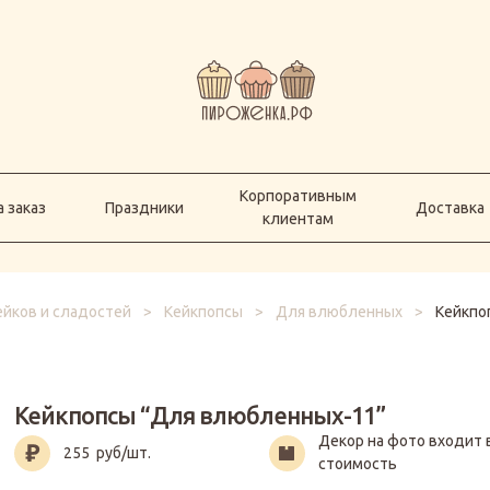
Корпоративным
а заказ
Праздники
Доставка
клиентам
Корпоративным
 заказ
Праздники
Доставка
клиентам
ейков и сладостей
>
Кейкпопсы
>
Для влюбленных
>
Кейкпо
Кейкпопсы “Для влюбленных-11”
Декор на фото входит 
255
руб/шт.
стоимость