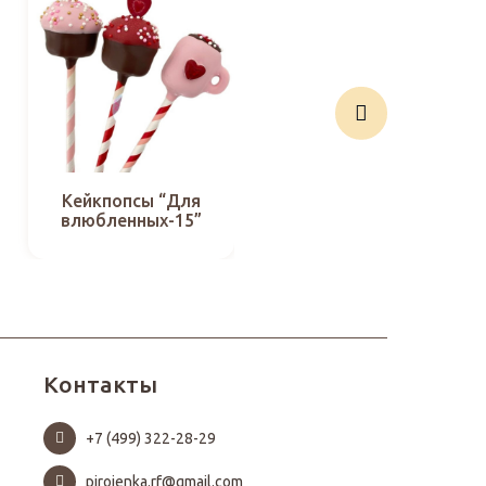
Кейкпопсы “Для
Кейкпопсы “Для
влюбленных-15”
влюбленных-8”
Контакты
+7 (499) 322-28-29
pirojenka.rf@gmail.com