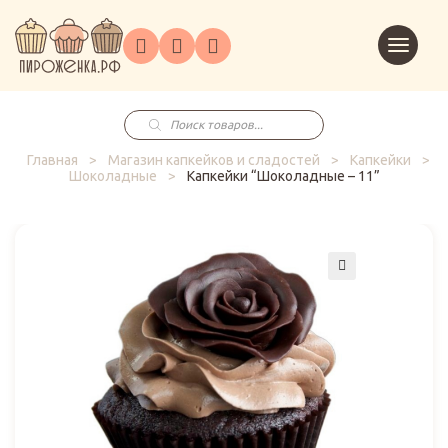
Торты
Перейт
Корпоративным
О
Главная
Каталог
на
Праздники
Доставка
в
клиентам
нас
корзин
заказ
Поиск
товаров
Главная
>
Магазин капкейков и сладостей
>
Капкейки
>
Шоколадные
>
Капкейки “Шоколадные – 11”