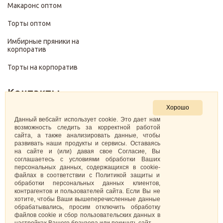
Макаронс оптом
Торты оптом
Имбирные пряники на
корпоратив
Торты на корпоратив
Контакты
Хорошо
+7 (499) 322-28-29
Данный вебсайт использует cookie. Это дает нам
возможность следить за корректной работой
сайта, а также анализировать данные, чтобы
pirojenka.rf@gmail.com
развивать наши продукты и сервисы. Оставаясь
на сайте и (или) давая свое Согласие, Вы
Москва, Павелецкая набережная 10к1
соглашаетесь с условиями обработки Ваших
персональных данных, содержащихся в cookie-
файлах в соответствии с Политикой защиты и
ИНН: 773575794220
обработки персональных данных клиентов,
контрагентов и пользователей сайта. Если Вы не
Самозанятая Кретова Анастасия Юрьевна
хотите, чтобы Ваши вышеперечисленные данные
обрабатывались, просим отключить обработку
файлов cookie и сбор пользовательских данных в