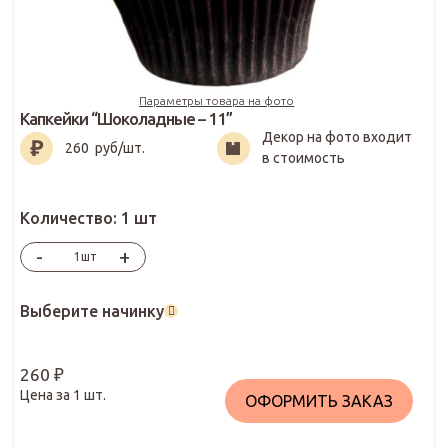
Параметры товара на фото
Капкейки “Шоколадные – 11”
Декор на фото входит
260
₽
260
руб/шт.
в стоимость
Количество:
1 шт
-
+
шт
Выберите начинку
260
₽
Цена за
1
шт.
ОФОРМИТЬ ЗАКАЗ