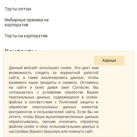
Торты оптом
Имбирные пряники на
корпоратив
Торты на корпоратив
Контакты
Хорошо
+7 (499) 322-28-29
Данный вебсайт использует cookie. Это дает нам
возможность следить за корректной работой
сайта, а также анализировать данные, чтобы
pirojenka.rf@gmail.com
развивать наши продукты и сервисы. Оставаясь
на сайте и (или) давая свое Согласие, Вы
Москва, Павелецкая набережная 10к1
соглашаетесь с условиями обработки Ваших
персональных данных, содержащихся в cookie-
файлах в соответствии с Политикой защиты и
ИНН: 773575794220
обработки персональных данных клиентов,
контрагентов и пользователей сайта. Если Вы не
Самозанятая Кретова Анастасия Юрьевна
хотите, чтобы Ваши вышеперечисленные данные
обрабатывались, просим отключить обработку
файлов cookie и сбор пользовательских данных в
настройках Вашего браузера или покинуть сайт.