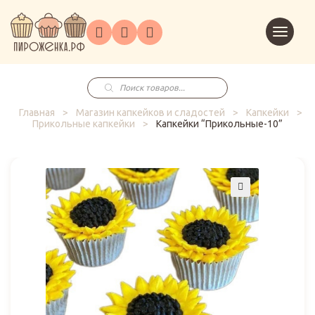
Торты
Перейт
Корпоративным
О
Главная
Каталог
на
Праздники
Доставка
в
клиентам
нас
корзин
заказ
Поиск
товаров
Главная
>
Магазин капкейков и сладостей
>
Капкейки
>
Прикольные капкейки
>
Капкейки “Прикольные-10”