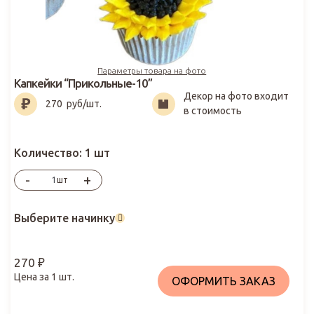
Параметры товара на фото
Капкейки “Прикольные-10”
Декор на фото входит
270
₽
270
руб/шт.
в стоимость
Количество:
1 шт
-
+
шт
Выберите начинку
270
₽
Цена за
1
шт.
ОФОРМИТЬ ЗАКАЗ